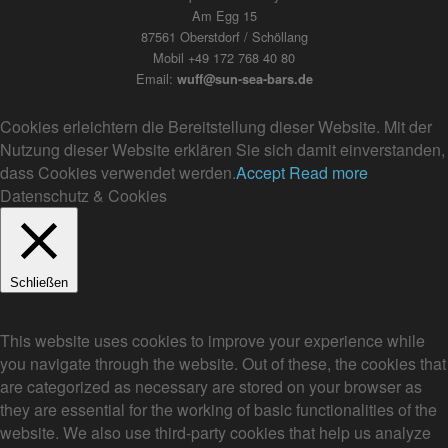
Am Egg 15
87561 Oberstdorf / Schöllang
Mobil +49 172 768 40 80
Email:
wuff@sun-sea-bars.de
Cookies erleichtern die Bereitstellung dieser Website. Mit der
Nutzung dieser Website erklären Sie sich damit einverstanden,
dass Cookies verwendet werden.
Accept
Read more
Datenschutz & Cookies
Schließen
Privacy Overview
This website uses cookies to improve your experience while
you navigate through the website. Out of these, the cookies that
are categorized as necessary are stored on your browser as
they are essential for the working of basic functionalities of the
website. We also use third-party cookies that help us analyze