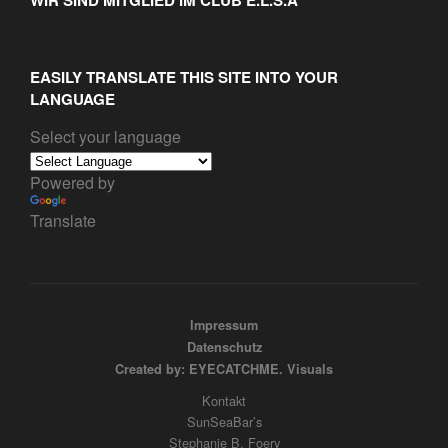
WIR SIND MITGLIED IM CLUB E.L.S.A
EASILY TRANSLATE THIS SITE INTO YOUR
LANGUAGE
Select your language
Powered by
Translate
Impressum
Datenschutz
Created by: EYECATCHME. Visuals
Kontakt
SunSeaBar’s
Stephanie B. Foery