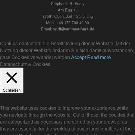
Stephanie B. Foery
Am Egg 15
87561 Oberstdorf / Schöllang
Mobil +49 172 768 40 80
Email:
wuff@sun-sea-bars.de
Cookies erleichtern die Bereitstellung dieser Website. Mit der
Nutzung dieser Website erklären Sie sich damit einverstanden,
dass Cookies verwendet werden.
Accept
Read more
Datenschutz & Cookies
Schließen
Privacy Overview
This website uses cookies to improve your experience while
you navigate through the website. Out of these, the cookies that
are categorized as necessary are stored on your browser as
they are essential for the working of basic functionalities of the