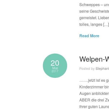
Schweppes – unse
seine Geschwiste
gemeistet. Liebe
tolles, langes […]
Read More
Welpen-W
20
Mai
Posted by
Stephan
2017
…….jetzt ist es 
Kinderzimmer bin
Augen anblickten,
ABER die drei Z
ihrer guten Laun