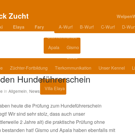
Welpen
A-Wurf
B-Wurf
C-Wurf
D-Wur
ki
Elaya
Fary
Sternenhunde
Apala
Gismo
Blog
Infos
ie
Züchter-Fortbildung
Tierkommunikation
Unser Kennel
L
t den Hundeführerschein
Housing
Villa Elaya
Produkttipps
ie
in
Allgemein
,
News
haben heute die Prüfung zum Hundeführerschein
egt! Wir sind sehr stolz, dass auch unser
lerweile 2 Jahre alt) die praktische Prüfung ohne
 bestanden hat! Gismo und Apala haben ebenfalls mit