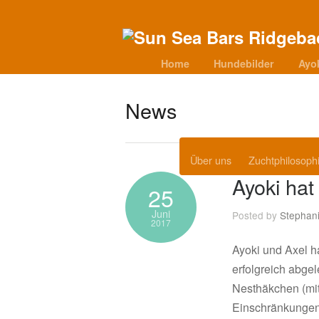
Home
Hundebilder
Ayo
News
Über uns
Zuchtphilosoph
Ayoki ha
25
Juni
Posted by
Stephan
2017
Ayoki und Axel 
erfolgreich abgel
Nesthäkchen (mitt
Einschränkungen