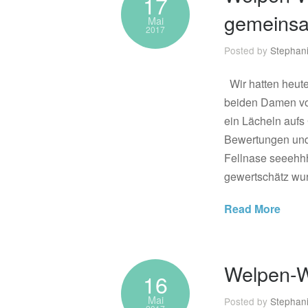
17
gemeins
Mai
2017
Posted by
Stephan
Wir hatten heut
beiden Damen v
ein Lächeln aufs 
Bewertungen und
Fellnase seeehhh
gewertschätz wur
Read More
Welpen-W
16
Mai
Posted by
Stephan