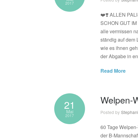
2017
❤️❣️ ALLEN PA
SCHON GUT IM
alle vermissen na
ständig auf dem 
wie es ihnen geh
der Abgabe in e
Read More
Welpen-W
21
Mai
Posted by
Stephan
2017
60 Tage Welpen-W
der B-Mannschaft