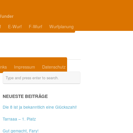
Wunder
f
E-Wurf
F-Wurf
Wurfplanung
inks
Impressum
Datenschutz
NEUESTE BEITRÄGE
Die 8 ist ja bekanntlich eine Glückszahl!
Tarraaa – 1. Platz
Gut gemacht, Fary!