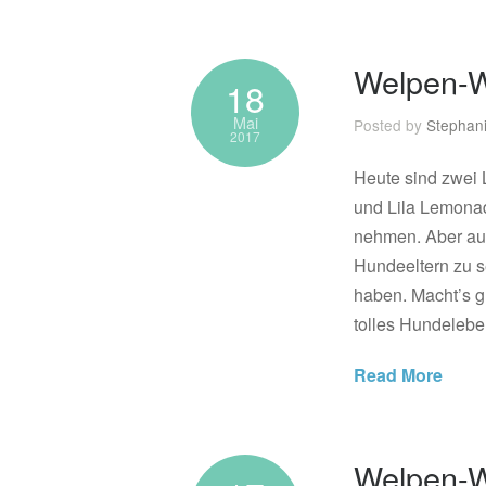
Welpen-W
18
Mai
Posted by
Stephan
2017
Heute sind zwei
und Lila Lemonad
nehmen. Aber auc
Hundeeltern zu s
haben. Macht’s g
tolles Hundeleben
Read More
Welpen-W