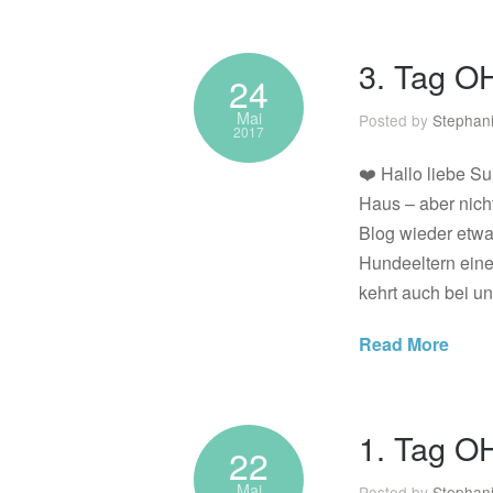
3. Tag 
24
Mai
Posted by
Stephan
2017
❤️ Hallo liebe S
Haus – aber nich
Blog wieder etwas
Hundeeltern ein
kehrt auch bei un
Read More
1. Tag 
22
Mai
Posted by
Stephan