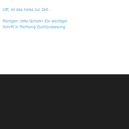
Ufff, ist das heiss zur Zeit…
Röntgen, bitte lächeln! Ein wichtiger
Schritt in Richtung Zuchtzulassung