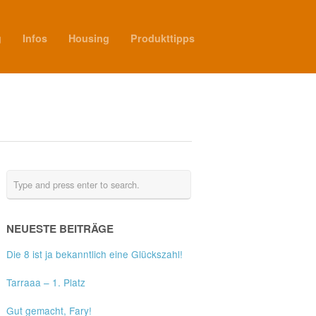
g
Infos
Housing
Produkttipps
NEUESTE BEITRÄGE
Die 8 ist ja bekanntlich eine Glückszahl!
Tarraaa – 1. Platz
Gut gemacht, Fary!