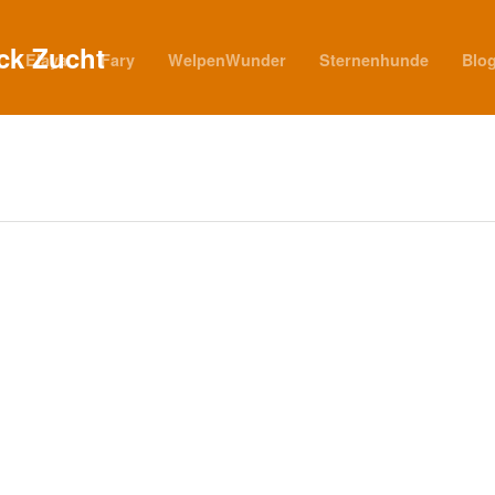
Elaya
Fary
WelpenWunder
Sternenhunde
Blo