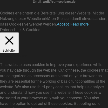
Email:
wuff@sun-sea-bars.de
Cookies erleichtern die Bereitstellung dieser Website. Mit der
Nutzung dieser Website erklären Sie sich damit einverstanden,
dass Cookies verwendet werden.
Accept
Read more
Datenschutz & Cookies
Schließen
Privacy Overview
This website uses cookies to improve your experience while
you navigate through the website. Out of these, the cookies that
are categorized as necessary are stored on your browser as
they are essential for the working of basic functionalities of the
website. We also use third-party cookies that help us analyze
and understand how you use this website. These cookies will
be stored in your browser only with your consent. You also
have the option to opt-out of these cookies. But opting out of