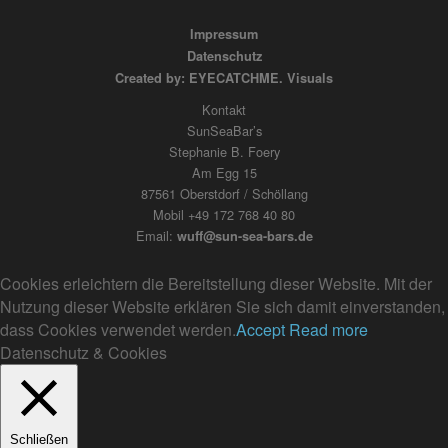
Impressum
Datenschutz
Created by: EYECATCHME. Visuals
Kontakt
SunSeaBar’s
Stephanie B. Foery
Am Egg 15
87561 Oberstdorf / Schöllang
Mobil +49 172 768 40 80
Email:
wuff@sun-sea-bars.de
Cookies erleichtern die Bereitstellung dieser Website. Mit der
Nutzung dieser Website erklären Sie sich damit einverstanden,
dass Cookies verwendet werden.
Accept
Read more
Datenschutz & Cookies
Schließen