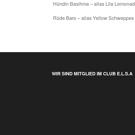
Hündin Basihma – alias Lila Lemona
Rüde Baro – alias Yellow Schweppes
WIR SIND MITGLIED IM CLUB E.L.S.A