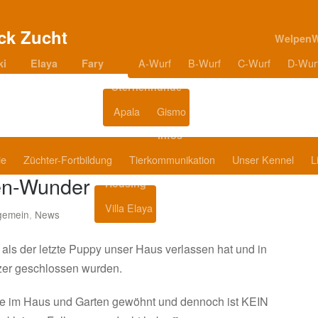
Welpen
A-Wurf
B-Wurf
C-Wurf
D-Wur
ki
Elaya
Fary
Sternenhunde
Apala
Gismo
Blog
Infos
ie
Züchter-Fortbildung
Tierkommunikation
Unser Kennel
L
en-Wunder
Housing
Villa Elaya
Produkttipps
lgemein
,
News
als der letzte Puppy unser Haus verlassen hat und in
zer geschlossen wurden.
e im Haus und Garten gewöhnt und dennoch ist KEIN