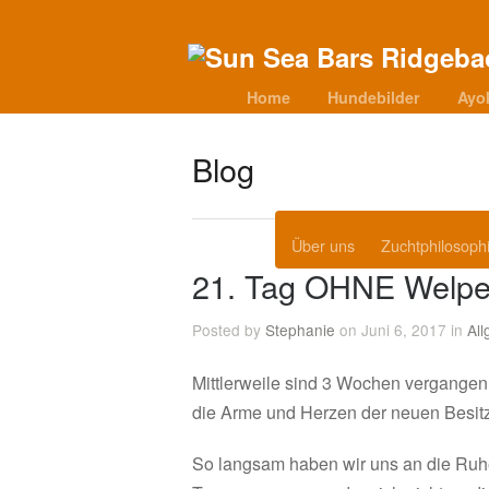
Home
Hundebilder
Ayo
Blog
Über uns
Zuchtphilosoph
21. Tag OHNE Welp
Posted by
Stephanie
on Juni 6, 2017 in
Al
Mittlerweile sind 3 Wochen vergangen 
die Arme und Herzen der neuen Besit
So langsam haben wir uns an die Ruh