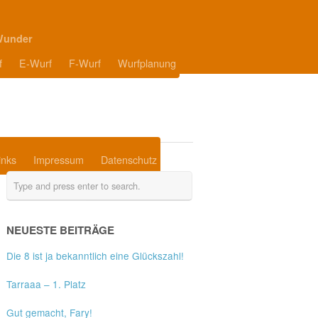
Wunder
f
E-Wurf
F-Wurf
Wurfplanung
inks
Impressum
Datenschutz
NEUESTE BEITRÄGE
Die 8 ist ja bekanntlich eine Glückszahl!
Tarraaa – 1. Platz
Gut gemacht, Fary!