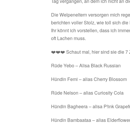
Tag vergangen, an dem ich nicht an di
Die Welpeneltern versorgen mich rege
berichten voller Stolz, wie toll sich 
Ihr könnt ich vorstellen, dass ich im
oft Lachen muss.
❤️❤️❤️ Schaut mal, hier sind sie die 
Rüde Yebo – Alisa Black Russian
Hündin Femi – alias Cherry Blossom
Rüde Nelson – alias Curiosity Cola
Hündin Bagheera – alisa P!ink Grapefr
Hündin Bambaataa – alias Elderflower