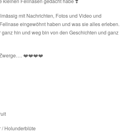
e kleinen Fellnasen gedacht habe ❣️
lmässig mit Nachrichten, Fotos und Video und
die Fellnase eingewöhnt haben und was sie alles erleben.
mer ganz hin und weg bin von den Geschichten und ganz
7 Zwerge…. ❤️❤️❤️❤️
uit
 / Holunderblüte