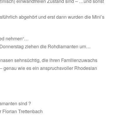
zinisch) einwandfreien Zustand sind – …und sonst
führlich abgehört und erst dann wurden die Mini’s
hied nehmen“…
 Donnerstag ziehen die Rohdiamanten um…
llnasen sehnsüchtig, die ihren Familienzuwachs
n – genau wie es ein anspruchsvoller Rhodesian
amanten sind ?
 Florian Trettenbach