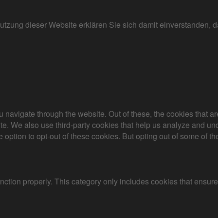
r Nutzung dieser Website erklären Sie sich damit einverstanden
 navigate through the website. Out of these, the cookies that a
bsite. We also use third-party cookies that help us analyze and 
e option to opt-out of these cookies. But opting out of some of 
nction properly. This category only includes cookies that ensures