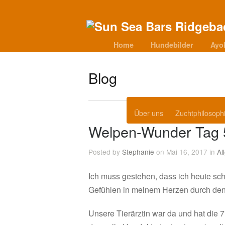
Home
Hundebilder
Ayo
Blog
Über uns
Zuchtphilosoph
Welpen-Wunder Tag 
Posted by
Stephanie
on Mai 16, 2017 in
Al
Ich muss gestehen, dass ich heute sc
Gefühlen in meinem Herzen durch den
Unsere Tierärztin war da und hat die 