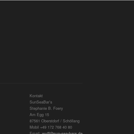
Kontakt
SunSeaBar’s
Stephanie B. Foery
Am Egg 15
87561 Oberstdorf / Schöllang
Mobil +49 172 768 40 80
Email:
wuff@sun-sea-bars.de