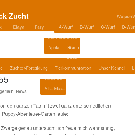
Welpen
A-Wurf
B-Wurf
C-Wurf
D-Wur
ki
Elaya
Fary
Sternenhunde
Apala
Gismo
Blog
Infos
ie
Züchter-Fortbildung
Tierkommunikation
Unser Kennel
L
55
Housing
Villa Elaya
Produkttipps
lgemein
,
News
hon den ganzen Tag mit zwei ganz unterschiedlichen
 Puppy-Abenteuer-Garten laufe:
7 Zwerge genau untersucht: ich freue mich wahnsinnig,