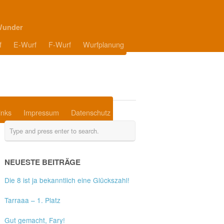
Wunder
f
E-Wurf
F-Wurf
Wurfplanung
inks
Impressum
Datenschutz
NEUESTE BEITRÄGE
Die 8 ist ja bekanntlich eine Glückszahl!
Tarraaa – 1. Platz
Gut gemacht, Fary!