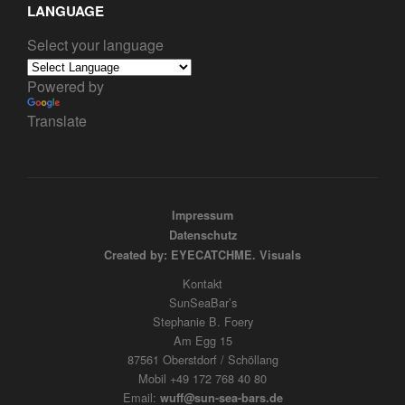
LANGUAGE
Select your language
Powered by
Translate
Impressum
Datenschutz
Created by: EYECATCHME. Visuals
Kontakt
SunSeaBar’s
Stephanie B. Foery
Am Egg 15
87561 Oberstdorf / Schöllang
Mobil +49 172 768 40 80
Email:
wuff@sun-sea-bars.de