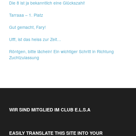
Die 8 ist ja bekanntlich eine Glückszahl!
Tarraaa – 1. Platz
Gut gemacht, Fary!
Ufff, ist das heiss zur Zeit…
Röntgen, bitte lächeln! Ein wichtiger Schritt in Richtung
Zuchtzulassung
WIR SIND MITGLIED IM CLUB E.L.S.A
EASILY TRANSLATE THIS SITE INTO YOUR