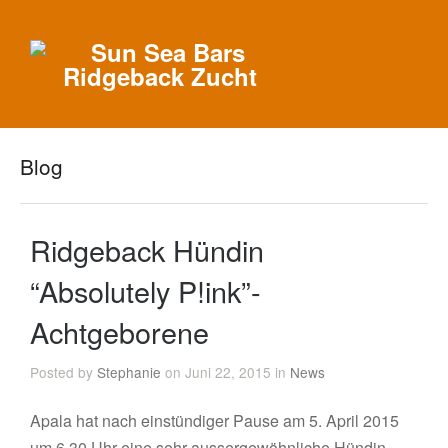
Blog
Ridgeback Hündin
“Absolutely P!ink”-
Achtgeborene
Posted by
Stephanie
on Juni 22, 2015 in
News
Apala hat nach einstündiger Pause am 5. April 2015
um 6.30 Uhr eine sehr aussergewöhnliche Hündin