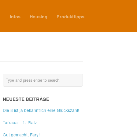
g
Infos
Housing
Produkttipps
NEUESTE BEITRÄGE
Die 8 ist ja bekanntlich eine Glückszahl!
Tarraaa – 1. Platz
Gut gemacht, Fary!