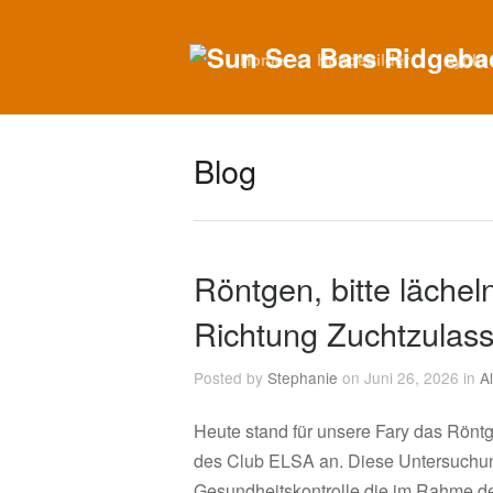
Home
Hundebilder
Ayoki
Blog
Röntgen, bitte lächeln
Richtung Zuchtzulas
Posted by
Stephanie
on Juni 26, 2026 in
A
Heute stand für unsere Fary das Rö
des Club ELSA an. Diese Untersuchung 
Gesundheitskontrolle die im Rahme de