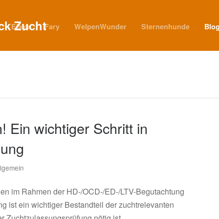
Elaya
Fary
WelpenWunder
Sternenhunde
Blo
! Ein wichtiger Schritt in
sung
llgemein
ntgen im Rahmen der HD-/OCD-/ED-/LTV-Begutachtung
ist ein wichtiger Bestandteil der zuchtrelevanten
r Zuchtzulassungsprüfung nötig ist.