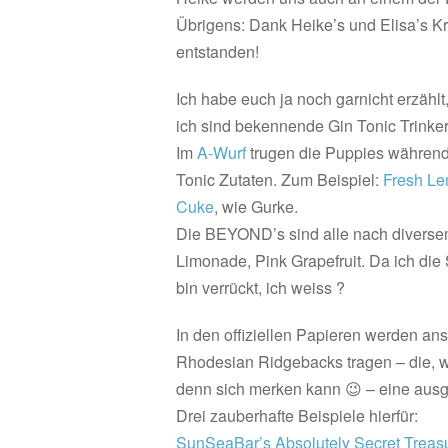
Übrigens: Dank Heike’s und Elisa’s Kr
entstanden!
Ich habe euch ja noch garnicht erzäh
ich sind bekennende Gin Tonic Trinker
Im
A-Wurf
trugen die Puppies während
Tonic Zutaten. Zum Beispiel:
Fresh L
Cuke
, wie Gurke.
Die BEYOND’s sind alle nach diverse
Limonade, Pink Grapefruit. Da ich die 
bin verrückt, ich weiss ?
In den offiziellen Papieren werden ans
Rhodesian Ridgebacks tragen – die, 
denn sich merken kann 😉 – eine ausg
Drei zauberhafte Beispiele hierfür:
SunSeaBar’s Absolutely Secret Treas