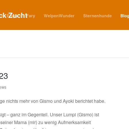
Elaya
Fary
WelpenWunder
Sternenhunde
Blo
23
ews
ange nichts mehr von Gismo und Ayoki berichtet habe.
sigt – ganz im Gegenteil. Unser Lumpi (Gismo) ist
n seiner Mama (mir) zu wenig Aufmerksamkeit