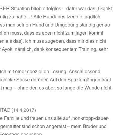
SER Situation blieb erfolglos – dafür war das „Objekt“
deutig zu nahe…! Alle Hundebesitzer die jagdlich
dass man seinen Hund und Umgebung ständig genau
fen muss, dass es eben nicht zum jagen kommt
en als das). Ich muss zugeben, dass mir dies nicht
st Ayoki nämlich, dank konsequentem Training, sehr
lich mit einer speziellen Lösung. Anschliessend
chicke Socke darüber. Auf den Spaziergängen trägt
cht mag – ohne den es aber, so lange die Wunde nicht
ITAG (14.4.2017)
 Familie und freuen uns alle auf „non-stopp-dauer-
germutter sind schon angereist – mein Bruder und
Feiertage besuchen.