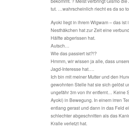
bekommt. ? Meist verbringt Gismo die
tut. …wahrscheinlich riecht es da so to
Ayoki liegt in ihrem Wigwam – das ist 
Nesthäkchen hat zur Zeit eine verbunde
Hälfte abgerissen hat.
Autsch…
Wie das passiert ist?!?
Hmmm, wir wissen ja alle, dass unser
Jagd-Interesse hat….
Ich bin mit meiner Mutter und den Hu
gewohnten Stelle hat sie sich gelöst 
ungefähr 3m von ihr entfernt… Keine 
Ayoki) in Bewegung. In einem irren Te
entlang gerast und dann in das Feld 
schlechter abgeschnitten als das Kani
Kralle verletzt hat.