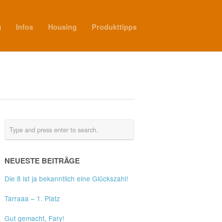
g
Infos
Housing
Produkttipps
NEUESTE BEITRÄGE
Die 8 ist ja bekanntlich eine Glückszahl!
Tarraaa – 1. Platz
Gut gemacht, Fary!