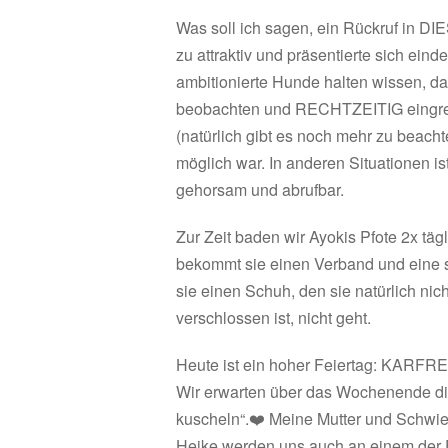
Was soll ich sagen, ein Rückruf in DIE
zu attraktiv und präsentierte sich ein
ambitionierte Hunde halten wissen, 
beobachten und RECHTZEITIG eingrei
(natürlich gibt es noch mehr zu beacht
möglich war. In anderen Situationen i
gehorsam und abrufbar.
Zur Zeit baden wir Ayokis Pfote 2x täg
bekommt sie einen Verband und eine s
sie einen Schuh, den sie natürlich ni
verschlossen ist, nicht geht.
Heute ist ein hoher Feiertag: KARFRE
Wir erwarten über das Wochenende die
kuscheln“.❤️ Meine Mutter und Schwie
Heike werden uns auch an einem der 