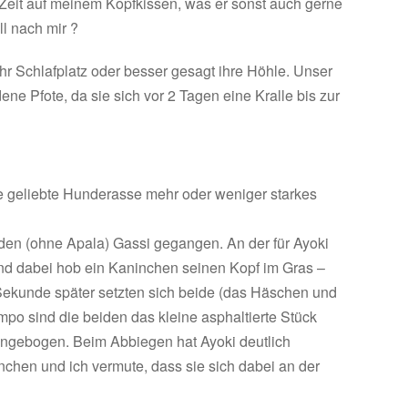
 Zeit auf meinem Kopfkissen, was er sonst auch gerne
ll nach mir ?
ihr Schlafplatz oder besser gesagt ihre Höhle. Unser
ne Pfote, da sie sich vor 2 Tagen eine Kralle bis zur
e geliebte Hunderasse mehr oder weniger starkes
nden (ohne Apala) Gassi gegangen. An der für Ayoki
und dabei hob ein Kaninchen seinen Kopf im Gras –
Sekunde später setzten sich beide (das Häschen und
mpo sind die beiden das kleine asphaltierte Stück
eingebogen. Beim Abbiegen hat Ayoki deutlich
nchen und ich vermute, dass sie sich dabei an der