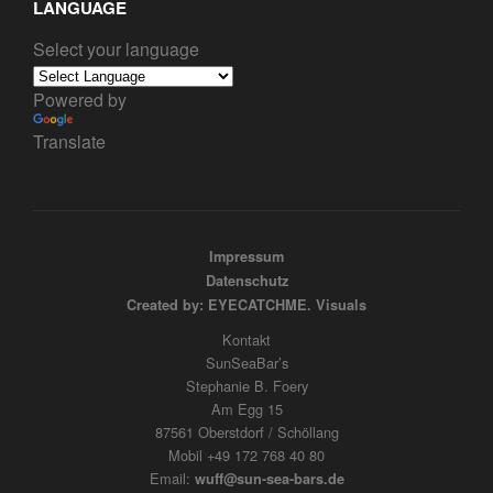
LANGUAGE
Select your language
Powered by
Translate
Impressum
Datenschutz
Created by: EYECATCHME. Visuals
Kontakt
SunSeaBar’s
Stephanie B. Foery
Am Egg 15
87561 Oberstdorf / Schöllang
Mobil +49 172 768 40 80
Email:
wuff@sun-sea-bars.de