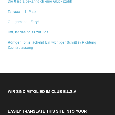
Die 8 ist ja bekanntlich eine Glückszahl!
Tarraaa – 1. Platz
Gut gemacht, Fary!
Ufff, ist das heiss zur Zeit…
Röntgen, bitte lächeln! Ein wichtiger Schritt in Richtung
Zuchtzulassung
WIR SIND MITGLIED IM CLUB E.L.S.A
EASILY TRANSLATE THIS SITE INTO YOUR