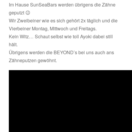
Im Hause SunSeaBars werden übrigens die Zähne
geputzt 😉
Wir Zweibeiner wie es sich gehört 2x täglich und die
Vierbeiner Montag, Mittwoch und Freitags.
Kein Witz… Schaut selbst wie toll Ayoki dabei still
hält.
Übrigens werden die BEYOND’s bei uns auch ans
Zähneputzen gewöhnt.