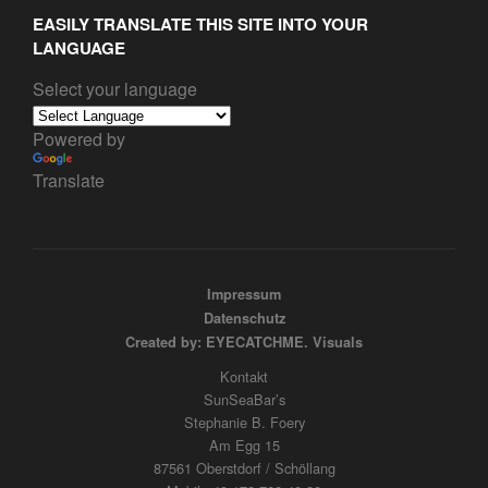
EASILY TRANSLATE THIS SITE INTO YOUR
LANGUAGE
Select your language
Powered by
Translate
Impressum
Datenschutz
Created by: EYECATCHME. Visuals
Kontakt
SunSeaBar’s
Stephanie B. Foery
Am Egg 15
87561 Oberstdorf / Schöllang