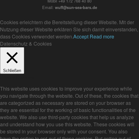
Mobil +49 172 768 40 80
Email:
wuff@sun-sea-bars.de
Cookies erleichtern die Bereitstellung dieser Website. Mit der
Nutzung dieser Website erklären Sie sich damit einverstanden,
dass Cookies verwendet werden.
Accept
Read more
Datenschutz & Cookies
Schließen
Privacy Overview
This website uses cookies to improve your experience while
you navigate through the website. Out of these, the cookies that
are categorized as necessary are stored on your browser as
they are essential for the working of basic functionalities of the
website. We also use third-party cookies that help us analyze
and understand how you use this website. These cookies will
be stored in your browser only with your consent. You also
have the option to opt-out of these cookies. But opting out of