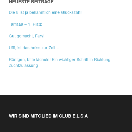
NEUESTE BEITRÄGE
Die 8 ist ja bekanntlich eine Glückszahl!
Tarraaa – 1. Platz
Gut gemacht, Fary!
Ufff, ist das heiss zur Zeit…
Röntgen, bitte lächeln! Ein wichtiger Schritt in Richtung
Zuchtzulassung
WIR SIND MITGLIED IM CLUB E.L.S.A