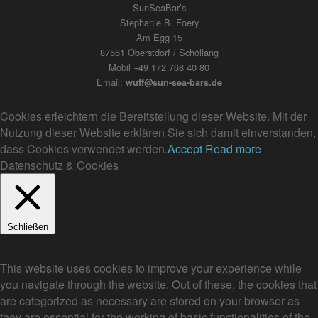
SunSeaBar’s
Stephanie B. Foery
Am Egg 15
87561 Oberstdorf / Schöllang
Mobil +49 172 768 40 80
Email:
wuff@sun-sea-bars.de
Cookies erleichtern die Bereitstellung dieser Website. Mit der
Nutzung dieser Website erklären Sie sich damit einverstanden,
dass Cookies verwendet werden.
Accept
Read more
Datenschutz & Cookies
Schließen
Privacy Overview
This website uses cookies to improve your experience while
you navigate through the website. Out of these, the cookies that
are categorized as necessary are stored on your browser as
they are essential for the working of basic functionalities of the