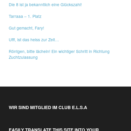
Die 8 ist ja bekanntlich eine Glückszahl!
Tarraaa – 1. Platz
Gut gemacht, Fary!
Ufff, ist das heiss zur Zeit…
Röntgen, bitte lächeln! Ein wichtiger Schritt in Richtung
Zuchtzulassung
WIR SIND MITGLIED IM CLUB E.L.S.A
EASILY TRANSLATE THIS SITE INTO YOUR