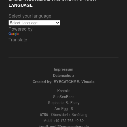
LANGUAGE
Select your language
Powered by
Translate
Impressum
Datenschutz
Created by: EYECATCHME. Visuals
Kontakt
SunSeaBar’s
Stephanie B. Foery
Am Egg 15
87561 Oberstdorf / Schöllang
Mobil +49 172 768 40 80
Email:
wuff@sun-sea-bars.de