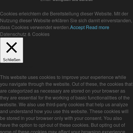
Cookies erleichtern die Bereitstellung dieser Website. Mit der
Nutzung dieser Website erklären Sie sich damit einverstanden,
dass Cookies verwendet werden.
Accept
Read more
Datenschutz & Cookies
Schließen
Privacy Overview
This website uses cookies to improve your experience while
you navigate through the website. Out of these, the cookies that
are categorized as necessary are stored on your browser as
they are essential for the working of basic functionalities of the
website. We also use third-party cookies that help us analyze
and understand how you use this website. These cookies will
be stored in your browser only with your consent. You also
have the option to opt-out of these cookies. But opting out of
some of these cookies may affect your browsing experience.