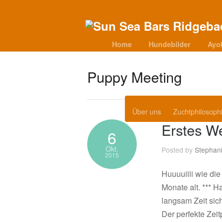
Home
Hundebilder
Ayo
Puppy Meeting
Über uns
Zuchtphilosoph
Erstes We
6
Okt.
Posted by
Stephan
2015
Huuuuiiii wie die
Monate alt. *** H
langsam Zeit si
Der perfekte Zeit