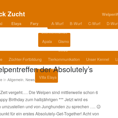
Welpen
A-Wurf
B-Wurf
C-Wurf
D-Wur
ki
Elaya
Fary
Sternenhunde
Apala
Gismo
Blog
Infos
ie
Züchter-Fortbildung
Tierkommunikation
Unser Kennel
L
lpentreffen der Absolutely’s
Housing
Villa Elaya
Produkttipps
ie
in
Allgemein
,
News
 Zeit vergeht…. Die Welpen sind mittlerweile schon 6
appy Birthday zum halbjährigen *** Jetzt wird es
ch umzustellen und von Junghunden zu sprechen …. 😉
punkt für ein erstes Absolutely-Get-Together! Acht von