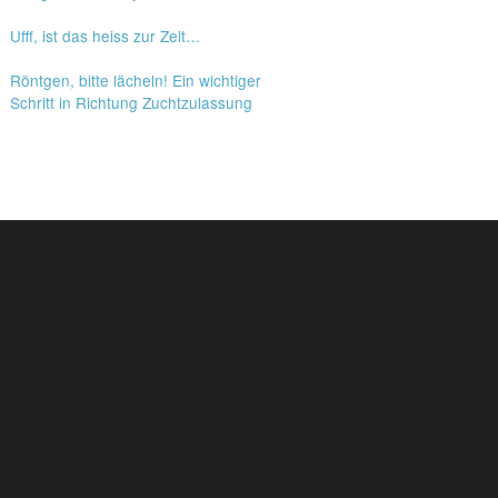
Ufff, ist das heiss zur Zeit…
Röntgen, bitte lächeln! Ein wichtiger
Schritt in Richtung Zuchtzulassung