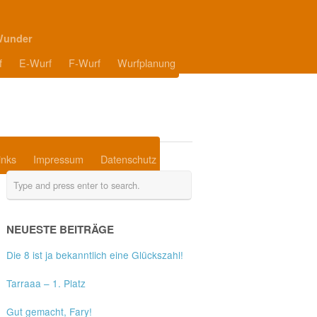
Wunder
f
E-Wurf
F-Wurf
Wurfplanung
inks
Impressum
Datenschutz
NEUESTE BEITRÄGE
Die 8 ist ja bekanntlich eine Glückszahl!
Tarraaa – 1. Platz
Gut gemacht, Fary!