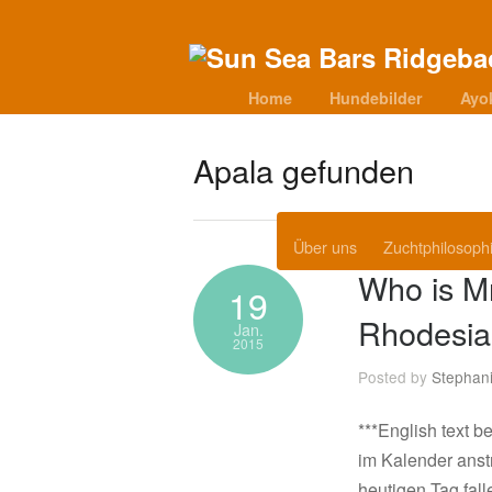
Home
Hundebilder
Ayo
Apala gefunden
Über uns
Zuchtphilosoph
Who is Mr
19
Rhodesia
Jan.
2015
Posted by
Stephan
***English text b
im Kalender anstr
heutigen Tag fall