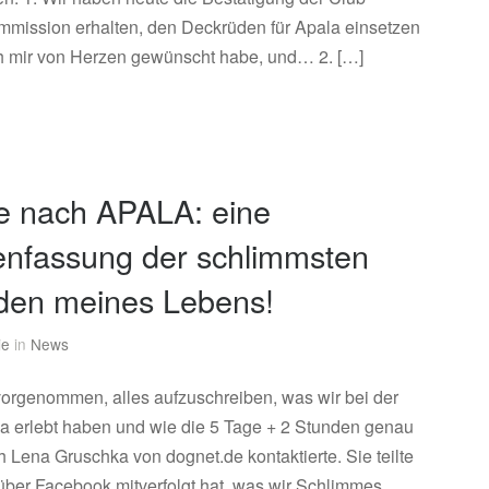
mmission erhalten, den Deckrüden für Apala einsetzen
ch mir von Herzen gewünscht habe, und… 2. […]
e nach APALA: eine
fassung der schlimmsten
den meines Lebens!
ie
in
News
tvorgenommen, alles aufzuschreiben, was wir bei der
 erlebt haben und wie die 5 Tage + 2 Stunden genau
ch Lena Gruschka von dognet.de kontaktierte. Sie teilte
 über Facebook mitverfolgt hat, was wir Schlimmes