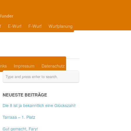
Wunder
f
E-Wurf
F-Wurf
Wurfplanung
inks
Impressum
Datenschutz
NEUESTE BEITRÄGE
Die 8 ist ja bekanntlich eine Glückszahl!
Tarraaa – 1. Platz
Gut gemacht, Fary!