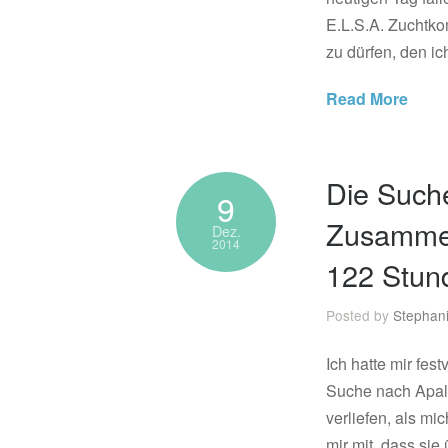
E.L.S.A. Zuchtko
zu dürfen, den i
Read More
Die Such
9
Zusammen
Dez.
2014
122 Stun
Posted by
Stephan
Ich hatte mir fes
Suche nach Apala
verliefen, als mi
mir mit, dass sie