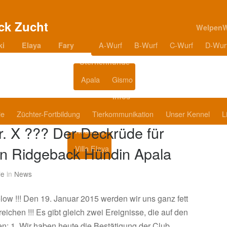
Welpen
A-Wurf
B-Wurf
C-Wurf
D-Wur
ki
Elaya
Fary
Sternenhunde
Apala
Gismo
Blog
Infos
ie
Züchter-Fortbildung
Tierkommunikation
Unser Kennel
L
. X ??? Der Deckrüde für
Housing
n Ridgeback Hündin Apala
Villa Elaya
Produkttipps
ie
in
News
elow !!! Den 19. Januar 2015 werden wir uns ganz fett
eichen !!! Es gibt gleich zwei Ereignisse, die auf den
en: 1. Wir haben heute die Bestätigung der Club