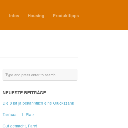
g
Infos
Housing
Produkttipps
NEUESTE BEITRÄGE
Die 8 ist ja bekanntlich eine Glückszahl!
Tarraaa – 1. Platz
Gut gemacht, Fary!