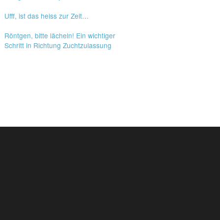
Ufff, ist das heiss zur Zeit…
Röntgen, bitte lächeln! Ein wichtiger
Schritt in Richtung Zuchtzulassung