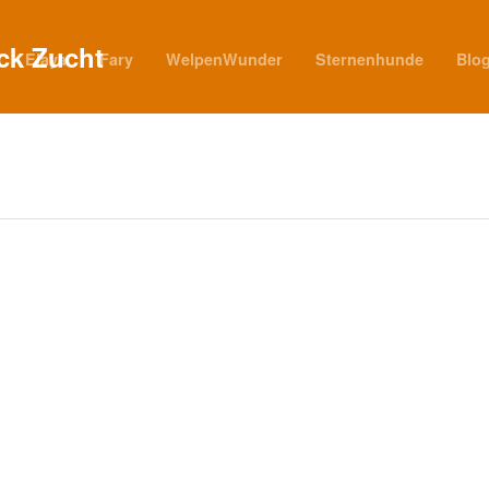
Elaya
Fary
WelpenWunder
Sternenhunde
Blo