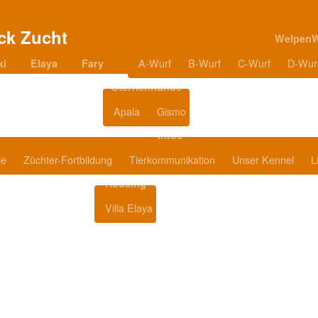
Welpen
A-Wurf
B-Wurf
C-Wurf
D-Wur
ki
Elaya
Fary
Sternenhunde
Apala
Gismo
Blog
Infos
ie
Züchter-Fortbildung
Tierkommunikation
Unser Kennel
L
Housing
Villa Elaya
Produkttipps