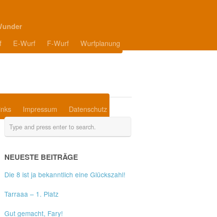
Wunder
f
E-Wurf
F-Wurf
Wurfplanung
inks
Impressum
Datenschutz
NEUESTE BEITRÄGE
Die 8 ist ja bekanntlich eine Glückszahl!
Tarraaa – 1. Platz
Gut gemacht, Fary!