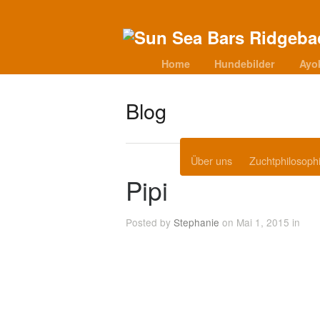
Home
Hundebilder
Ayo
Blog
Über uns
Zuchtphilosoph
Pipi
Posted by
Stephanie
on Mai 1, 2015 in