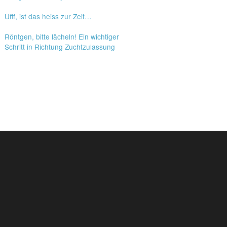
Ufff, ist das heiss zur Zeit…
Röntgen, bitte lächeln! Ein wichtiger
Schritt in Richtung Zuchtzulassung