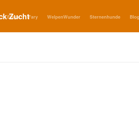
Elaya
Fary
WelpenWunder
Sternenhunde
Blo