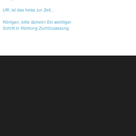
Ufff, ist das heiss zur Zeit…
Röntgen, bitte lächeln! Ein wichtiger
Schritt in Richtung Zuchtzulassung