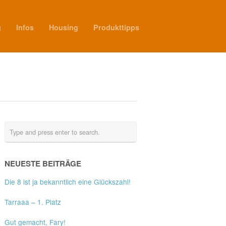
g
Infos
Housing
Produkttipps
NEUESTE BEITRÄGE
Die 8 ist ja bekanntlich eine Glückszahl!
Tarraaa – 1. Platz
Gut gemacht, Fary!