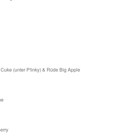
 Cuke (unter P!inky) & Rüde Big Apple
ue
erry