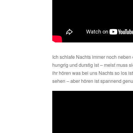
Ich schlafe Nachts immer noch neben 
hungrig und durstig ist – meist muss s
ihr hören was bei uns Nachts so los ist
sehen – aber hören ist spannend gen