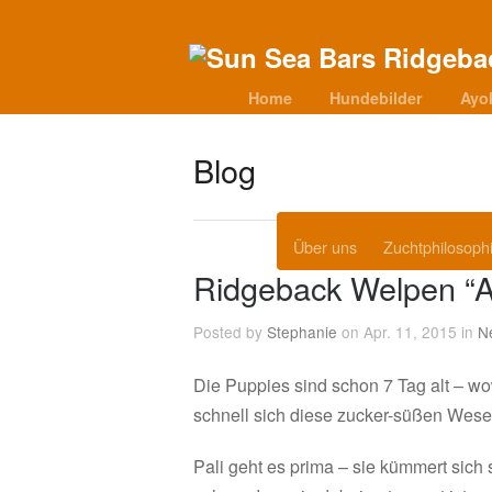
Home
Hundebilder
Ayo
Blog
Über uns
Zuchtphilosoph
Ridgeback Welpen “Ab
Posted by
Stephanie
on Apr. 11, 2015 in
N
Die Puppies sind schon 7 Tag alt – wo
schnell sich diese zucker-süßen Wes
Pali geht es prima – sie kümmert sich s