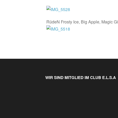
RüdeN Frosty Ice, Big Apple, Magic Gi
WIR SIND MITGLIED IM CLUB E.L.S.A