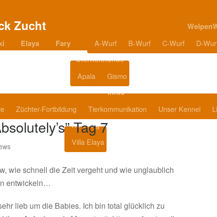
Welpen
A-Wurf
B-Wurf
C-Wurf
D-Wur
ki
Elaya
Fary
Sternenhunde
Apala
Gismo
Blog
Infos
ie
Züchter-Fortbildung
Tierkommunikation
Unser Kennel
L
solutely’s” Tag 7
Housing
Villa Elaya
Produkttipps
ews
w, wie schnell die Zeit vergeht und wie unglaublich
en entwickeln…
ehr lieb um die Babies. Ich bin total glücklich zu