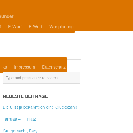
Wunder
f
E-Wurf
F-Wurf
Wurfplanung
inks
Impressum
Datenschutz
NEUESTE BEITRÄGE
Die 8 ist ja bekanntlich eine Glückszahl!
Tarraaa – 1. Platz
Gut gemacht, Fary!