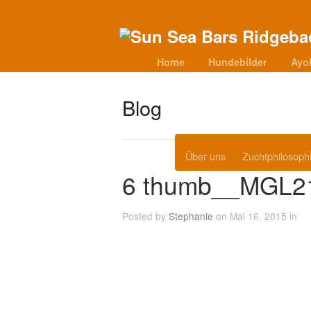
Home
Hundebilder
Ayo
Blog
Über uns
Zuchtphilosoph
6 thumb__MGL2
Posted by
Stephanie
on Mai 16, 2015 in