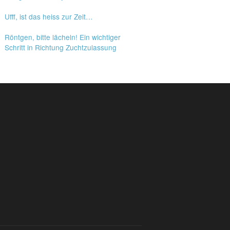
Ufff, ist das heiss zur Zeit…
Röntgen, bitte lächeln! Ein wichtiger
Schritt in Richtung Zuchtzulassung