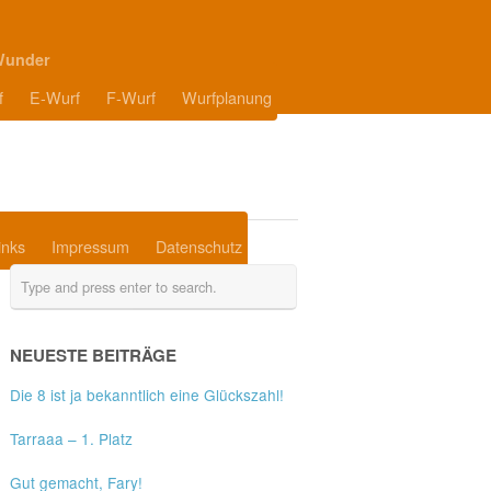
Wunder
f
E-Wurf
F-Wurf
Wurfplanung
inks
Impressum
Datenschutz
NEUESTE BEITRÄGE
Die 8 ist ja bekanntlich eine Glückszahl!
Tarraaa – 1. Platz
Gut gemacht, Fary!