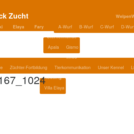
Welpen
A-Wurf
B-Wurf
C-Wurf
D-Wur
ki
Elaya
Fary
Sternenhunde
Apala
Gismo
Blog
Infos
ie
Züchter-Fortbildung
Tierkommunikation
Unser Kennel
L
167_1024
Housing
Villa Elaya
Produkttipps