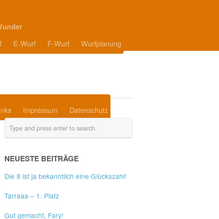
Wunder
f
E-Wurf
F-Wurf
Wurfplanung
inks
Impressum
Datenschutz
NEUESTE BEITRÄGE
Die 8 ist ja bekanntlich eine Glückszahl!
Tarraaa – 1. Platz
Gut gemacht, Fary!