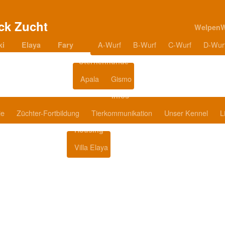
Welpen
A-Wurf
B-Wurf
C-Wurf
D-Wur
ki
Elaya
Fary
Sternenhunde
Apala
Gismo
Blog
Infos
ie
Züchter-Fortbildung
Tierkommunikation
Unser Kennel
L
Housing
Villa Elaya
Produkttipps