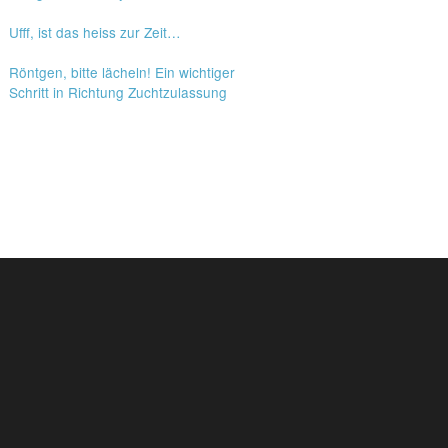
Ufff, ist das heiss zur Zeit…
Röntgen, bitte lächeln! Ein wichtiger
Schritt in Richtung Zuchtzulassung