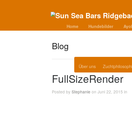
Home
Hundebilder
Ayo
Blog
Über uns
Zuchtphilosoph
FullSizeRender
Posted by
Stephanie
on Juni 22, 2015 in