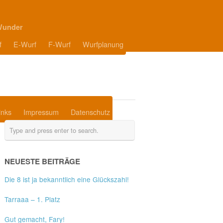
Wunder
f
E-Wurf
F-Wurf
Wurfplanung
inks
Impressum
Datenschutz
NEUESTE BEITRÄGE
Die 8 ist ja bekanntlich eine Glückszahl!
Tarraaa – 1. Platz
Gut gemacht, Fary!