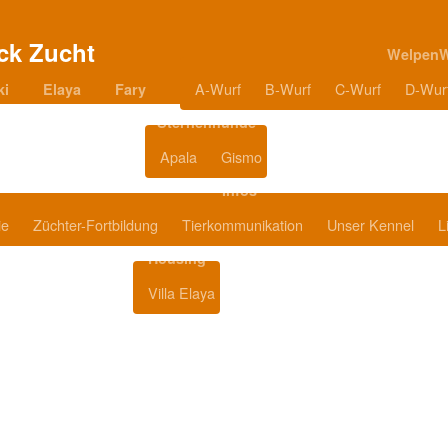
Welpen
A-Wurf
B-Wurf
C-Wurf
D-Wur
ki
Elaya
Fary
Sternenhunde
Apala
Gismo
Blog
Infos
ie
Züchter-Fortbildung
Tierkommunikation
Unser Kennel
L
Housing
Villa Elaya
Produkttipps