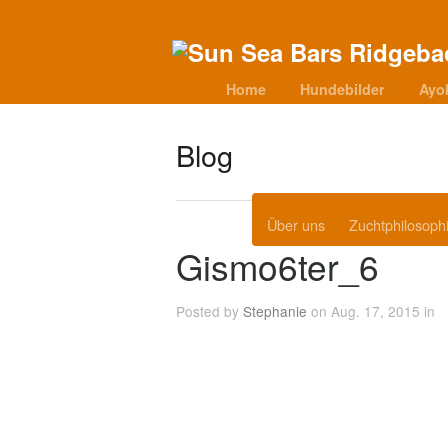
Home
Hundebilder
Ayo
Blog
Über uns
Zuchtphilosoph
Gismo6ter_6
Posted by
Stephanie
on Aug. 17, 2015 in