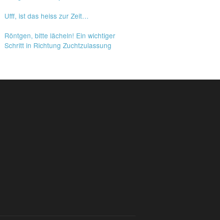
Ufff, ist das heiss zur Zeit…
Röntgen, bitte lächeln! Ein wichtiger
Schritt in Richtung Zuchtzulassung