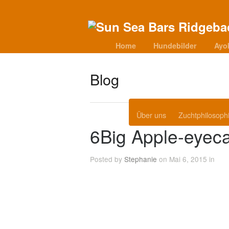
Home
Hundebilder
Ayo
Blog
Über uns
Zuchtphilosoph
6Big Apple-eyec
Posted by
Stephanie
on Mai 6, 2015 in