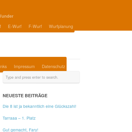
Wunder
f
E-Wurf
F-Wurf
Wurfplanung
inks
Impressum
Datenschutz
NEUESTE BEITRÄGE
Die 8 ist ja bekanntlich eine Glückszahl!
Tarraaa – 1. Platz
Gut gemacht, Fary!