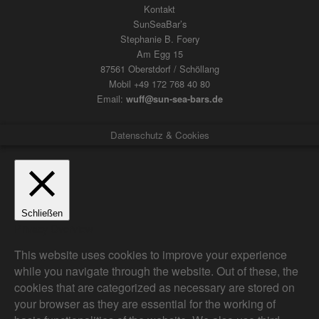
Kontakt
SunSeaBar’s
Stephanie B. Foery
Am Egg 15
87561 Oberstdorf / Schöllang
Mobil +49 172 768 40 80
Email:
wuff@sun-sea-bars.de
Datenschutz & Cookies
Schließen
Privacy Overview
This website uses cookies to improve your experience
while you navigate through the website. Out of these, the
cookies that are categorized as necessary are stored on
your browser as they are essential for the working of