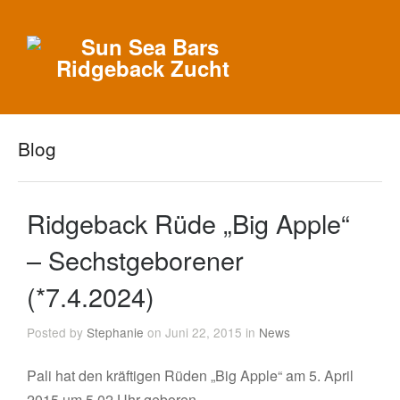
Blog
Ridgeback Rüde „Big Apple“
– Sechstgeborener
(*7.4.2024)
Posted by
Stephanie
on Juni 22, 2015 in
News
Pali hat den kräftigen Rüden „Big Apple“ am 5. April
2015 um 5.02 Uhr geboren.