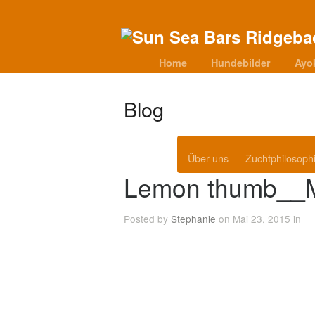
Home
Hundebilder
Ayo
Blog
Über uns
Zuchtphilosoph
Lemon thumb__
Posted by
Stephanie
on Mai 23, 2015 in