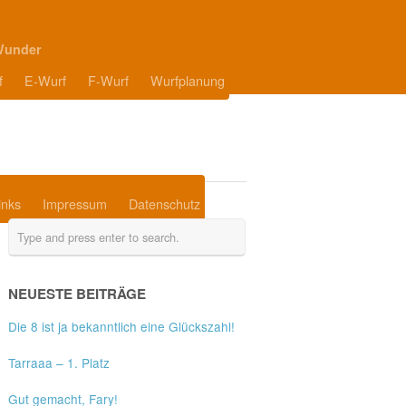
Wunder
f
E-Wurf
F-Wurf
Wurfplanung
inks
Impressum
Datenschutz
NEUESTE BEITRÄGE
Die 8 ist ja bekanntlich eine Glückszahl!
Tarraaa – 1. Platz
Gut gemacht, Fary!