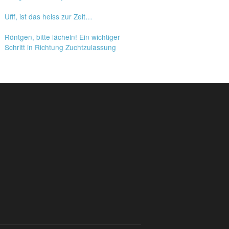
Ufff, ist das heiss zur Zeit…
Röntgen, bitte lächeln! Ein wichtiger
Schritt in Richtung Zuchtzulassung