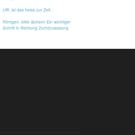
Ufff, ist das heiss zur Zeit…
Röntgen, bitte lächeln! Ein wichtiger
Schritt in Richtung Zuchtzulassung