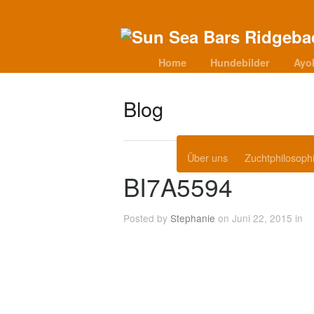
Home
Hundebilder
Ayo
Blog
Über uns
Zuchtphilosoph
BI7A5594
Posted by
Stephanie
on Juni 22, 2015 in