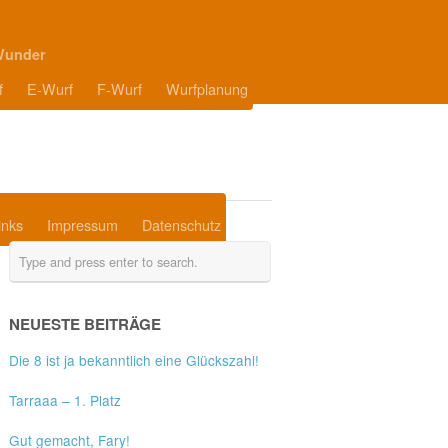
Wunder
f
E-Wurf
F-Wurf
Wurfplanung
inks
Impressum
Datenschutz
NEUESTE BEITRÄGE
Die 8 ist ja bekanntlich eine Glückszahl!
Tarraaa – 1. Platz
Gut gemacht, Fary!