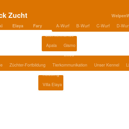
Welpen
A-Wurf
B-Wurf
C-Wurf
D-Wur
ki
Elaya
Fary
Sternenhunde
Apala
Gismo
Blog
Infos
ie
Züchter-Fortbildung
Tierkommunikation
Unser Kennel
L
Housing
Villa Elaya
Produkttipps