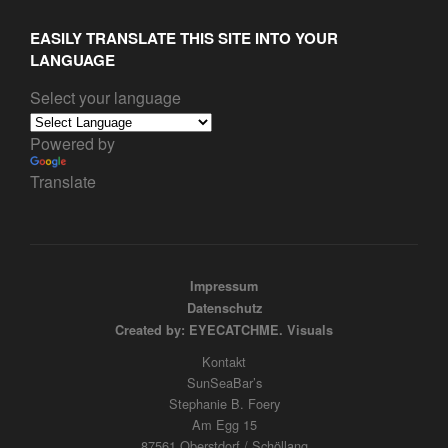
EASILY TRANSLATE THIS SITE INTO YOUR
LANGUAGE
Select your language
Powered by
Translate
Impressum
Datenschutz
Created by: EYECATCHME. Visuals
Kontakt
SunSeaBar’s
Stephanie B. Foery
Am Egg 15
87561 Oberstdorf / Schöllang