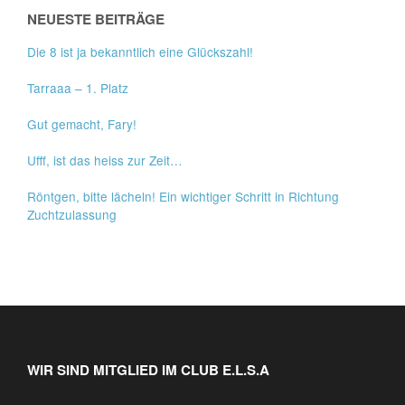
NEUESTE BEITRÄGE
Die 8 ist ja bekanntlich eine Glückszahl!
Tarraaa – 1. Platz
Gut gemacht, Fary!
Ufff, ist das heiss zur Zeit…
Röntgen, bitte lächeln! Ein wichtiger Schritt in Richtung
Zuchtzulassung
WIR SIND MITGLIED IM CLUB E.L.S.A