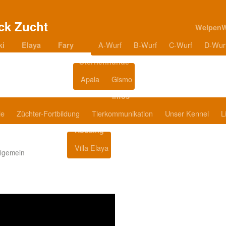
Welpen
A-Wurf
B-Wurf
C-Wurf
D-Wur
ki
Elaya
Fary
Sternenhunde
Apala
Gismo
Blog
Infos
ie
Züchter-Fortbildung
Tierkommunikation
Unser Kennel
L
Housing
Villa Elaya
Produkttipps
llgemein