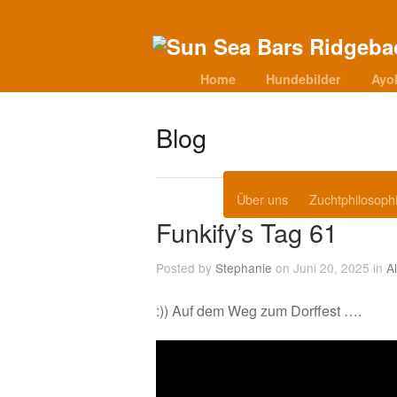
Home
Hundebilder
Ayo
Blog
Über uns
Zuchtphilosoph
Funkify’s Tag 61
Posted by
Stephanie
on Juni 20, 2025 in
A
:)) Auf dem Weg zum Dorffest ….