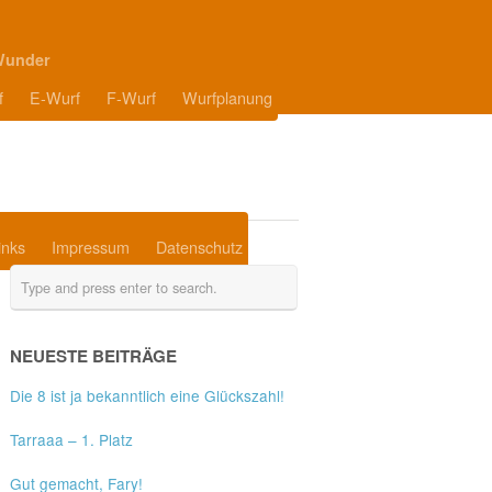
Wunder
f
E-Wurf
F-Wurf
Wurfplanung
inks
Impressum
Datenschutz
NEUESTE BEITRÄGE
Die 8 ist ja bekanntlich eine Glückszahl!
Tarraaa – 1. Platz
Gut gemacht, Fary!