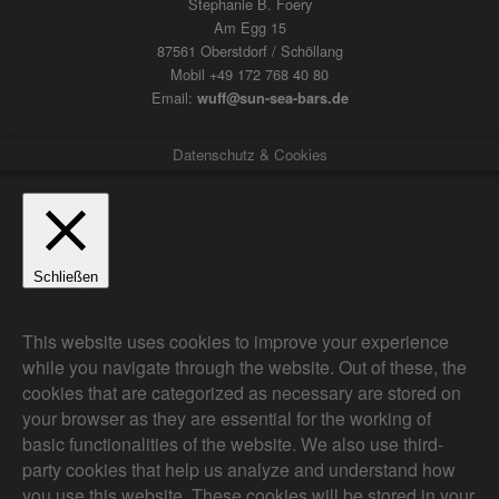
Stephanie B. Foery
Am Egg 15
87561 Oberstdorf / Schöllang
Mobil +49 172 768 40 80
Email:
wuff@sun-sea-bars.de
Datenschutz & Cookies
Schließen
Privacy Overview
This website uses cookies to improve your experience
while you navigate through the website. Out of these, the
cookies that are categorized as necessary are stored on
your browser as they are essential for the working of
basic functionalities of the website. We also use third-
party cookies that help us analyze and understand how
you use this website. These cookies will be stored in your