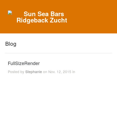
Blog
FullSizeRender
Posted by
Stephanie
on Nov. 12, 2015 in