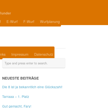
Wunder
f
E-Wurf
F-Wurf
Wurfplanung
inks
Impressum
Datenschutz
NEUESTE BEITRÄGE
Die 8 ist ja bekanntlich eine Glückszahl!
Tarraaa – 1. Platz
Gut gemacht, Fary!