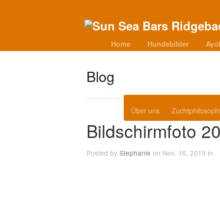
Home
Hundebilder
Ayo
Blog
Über uns
Zuchtphilosoph
Bildschirmfoto 2
Posted by
Stephanie
on Nov. 16, 2015 in