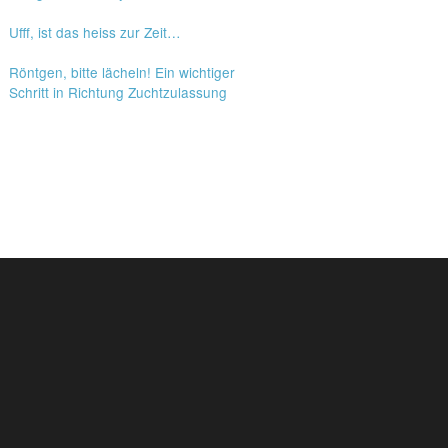
Ufff, ist das heiss zur Zeit…
Röntgen, bitte lächeln! Ein wichtiger
Schritt in Richtung Zuchtzulassung