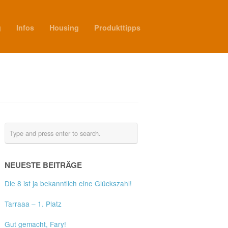
g
Infos
Housing
Produkttipps
NEUESTE BEITRÄGE
Die 8 ist ja bekanntlich eine Glückszahl!
Tarraaa – 1. Platz
Gut gemacht, Fary!