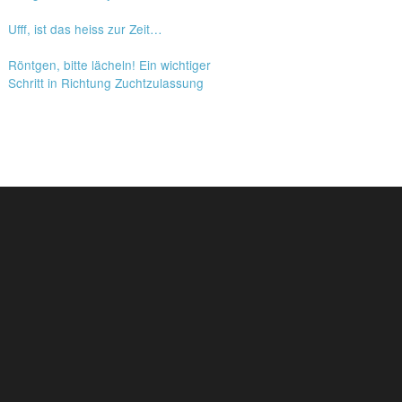
Ufff, ist das heiss zur Zeit…
Röntgen, bitte lächeln! Ein wichtiger
Schritt in Richtung Zuchtzulassung