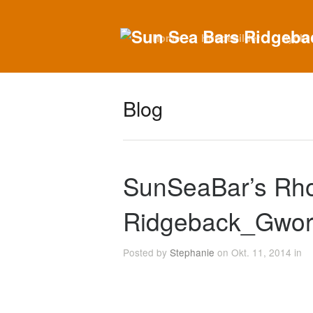
Home
Hundebilder
Ayoki
Blog
SunSeaBar’s Rh
Ridgeback_Gwo
Posted by
Stephanie
on Okt. 11, 2014 in