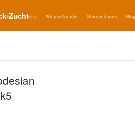
Elaya
Fary
WelpenWunder
Sternenhunde
Blo
odesian
rk5