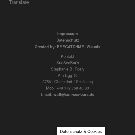
Translate
Impressum
Datenschutz
Created by: EYECATCHME. Visuals
Kontakt
SunSeaBar’s
Stephanie B. Foery
Am Egg 15
87561 Oberstdorf / Schöllang
Mobil +49 172 768 40 80
Email:
wuff@sun-sea-bars.de
Datenschutz & Cookies