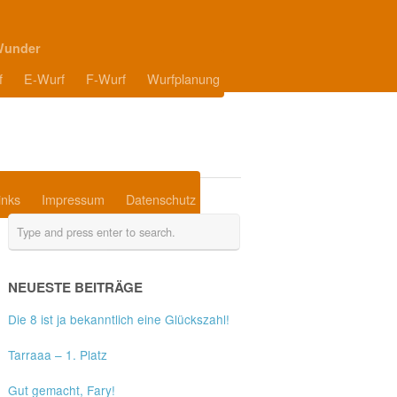
Wunder
f
E-Wurf
F-Wurf
Wurfplanung
inks
Impressum
Datenschutz
NEUESTE BEITRÄGE
Die 8 ist ja bekanntlich eine Glückszahl!
Tarraaa – 1. Platz
Gut gemacht, Fary!