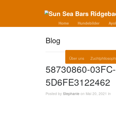
Home
Hundebilder
Ayo
Blog
Über uns
Zuchtphilosoph
58730860-03FC-
5D6FE3122462
Posted by
Stephanie
on Mai 20, 2021 in