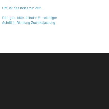
Ufff, ist das heiss zur Zeit…
Röntgen, bitte lächeln! Ein wichtiger
Schritt in Richtung Zuchtzulassung