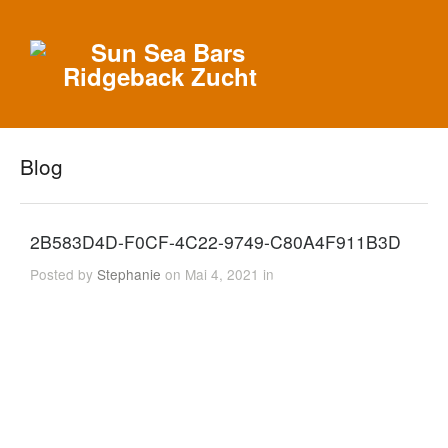
Blog
2B583D4D-F0CF-4C22-9749-C80A4F911B3D
Posted by
Stephanie
on Mai 4, 2021 in