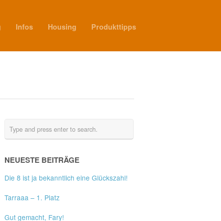
g
Infos
Housing
Produkttipps
NEUESTE BEITRÄGE
Die 8 ist ja bekanntlich eine Glückszahl!
Tarraaa – 1. Platz
Gut gemacht, Fary!