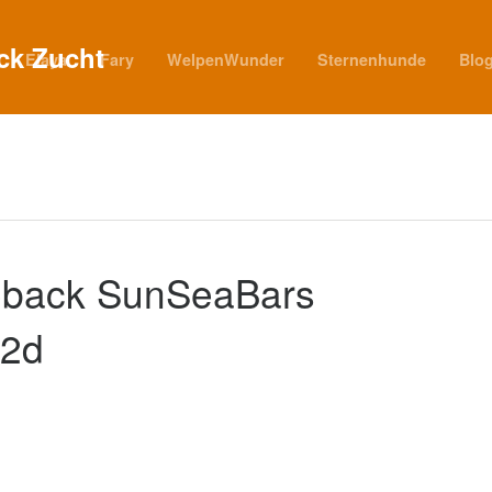
Elaya
Fary
WelpenWunder
Sternenhunde
Blo
eback SunSeaBars
42d