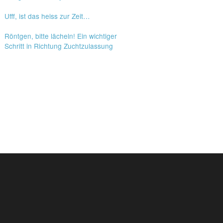
Ufff, ist das heiss zur Zeit…
Röntgen, bitte lächeln! Ein wichtiger
Schritt in Richtung Zuchtzulassung