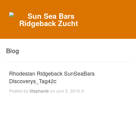
Blog
Rhodesian Ridgeback SunSeaBars
Discoverys_Tag42c
Posted by
Stephanie
on Juni 5, 2019 in