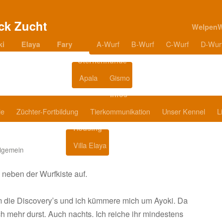
Welpen
A-Wurf
B-Wurf
C-Wurf
D-Wur
ki
Elaya
Fary
Sternenhunde
Apala
Gismo
Blog
Infos
ie
Züchter-Fortbildung
Tierkommunikation
Unser Kennel
L
Housing
Villa Elaya
Produkttipps
llgemein
neben der Wurfkiste auf.
m die Discovery’s und ich kümmere mich um Ayoki. Da
lich mehr durst. Auch nachts. Ich reiche ihr mindestens