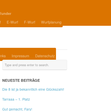
Wunder
f
E-Wurf
F-Wurf
Wurfplanung
inks
Impressum
Datenschutz
NEUESTE BEITRÄGE
Die 8 ist ja bekanntlich eine Glückszahl!
Tarraaa – 1. Platz
Gut gemacht, Fary!