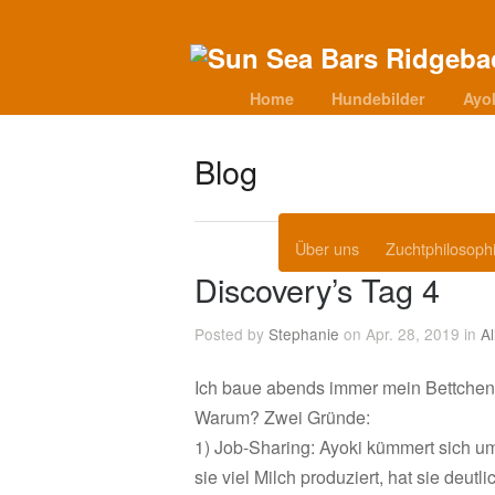
Home
Hundebilder
Ayo
Blog
Über uns
Zuchtphilosoph
Discovery’s Tag 4
Posted by
Stephanie
on Apr. 28, 2019 in
A
Ich baue abends immer mein Bettchen 
Warum? Zwei Gründe:
1) Job-Sharing: Ayoki kümmert sich u
sie viel Milch produziert, hat sie deut