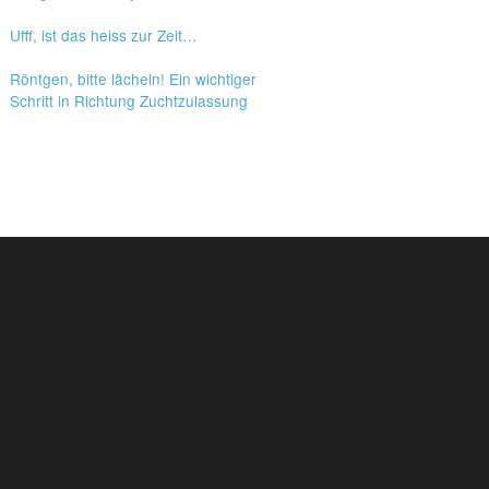
Ufff, ist das heiss zur Zeit…
Röntgen, bitte lächeln! Ein wichtiger
Schritt in Richtung Zuchtzulassung