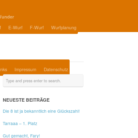
Wunder
f
E-Wurf
F-Wurf
Wurfplanung
inks
Impressum
Datenschutz
NEUESTE BEITRÄGE
Die 8 ist ja bekanntlich eine Glückszahl!
Tarraaa – 1. Platz
Gut gemacht, Fary!