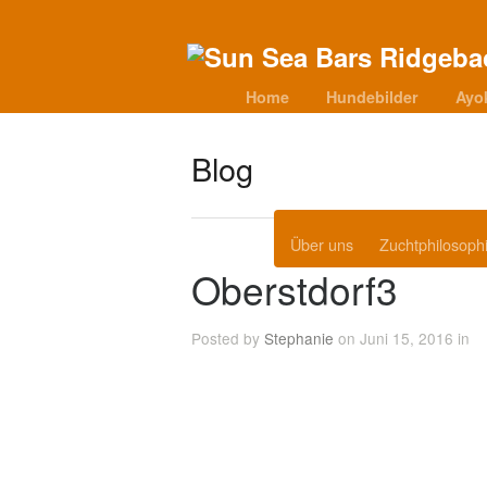
Home
Hundebilder
Ayo
Blog
Über uns
Zuchtphilosoph
Oberstdorf3
Posted by
Stephanie
on Juni 15, 2016 in