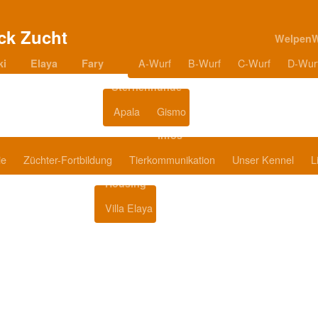
Welpen
A-Wurf
B-Wurf
C-Wurf
D-Wur
ki
Elaya
Fary
Sternenhunde
Apala
Gismo
Blog
Infos
ie
Züchter-Fortbildung
Tierkommunikation
Unser Kennel
L
Housing
Villa Elaya
Produkttipps