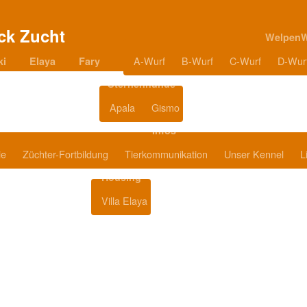
Welpen
A-Wurf
B-Wurf
C-Wurf
D-Wur
ki
Elaya
Fary
Sternenhunde
Apala
Gismo
Blog
Infos
ie
Züchter-Fortbildung
Tierkommunikation
Unser Kennel
L
Housing
Villa Elaya
Produkttipps