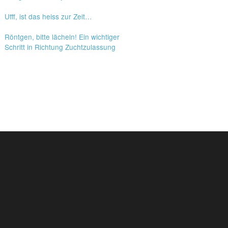
Ufff, ist das heiss zur Zeit…
Röntgen, bitte lächeln! Ein wichtiger
Schritt in Richtung Zuchtzulassung