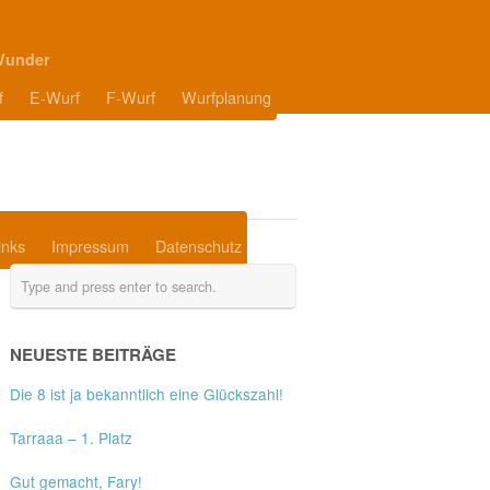
Wunder
f
E-Wurf
F-Wurf
Wurfplanung
inks
Impressum
Datenschutz
NEUESTE BEITRÄGE
Die 8 ist ja bekanntlich eine Glückszahl!
Tarraaa – 1. Platz
Gut gemacht, Fary!