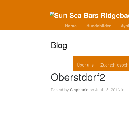
Home
Hundebilder
Ayo
Blog
Über uns
Zuchtphilosoph
Oberstdorf2
Posted by
Stephanie
on Juni 15, 2016 in