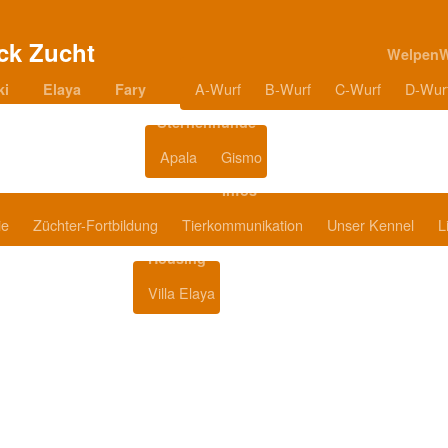
Welpen
A-Wurf
B-Wurf
C-Wurf
D-Wur
ki
Elaya
Fary
Sternenhunde
Apala
Gismo
Blog
Infos
ie
Züchter-Fortbildung
Tierkommunikation
Unser Kennel
L
Housing
Villa Elaya
Produkttipps