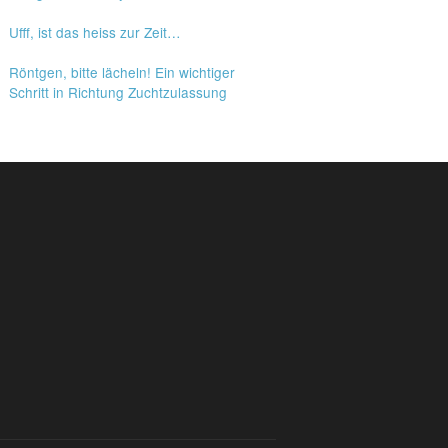
Ufff, ist das heiss zur Zeit…
Röntgen, bitte lächeln! Ein wichtiger
Schritt in Richtung Zuchtzulassung