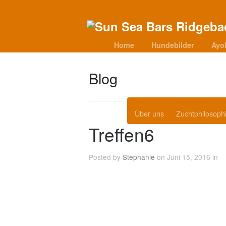
Home
Hundebilder
Ayo
Blog
Über uns
Zuchtphilosoph
Treffen6
Posted by
Stephanie
on Juni 15, 2016 in