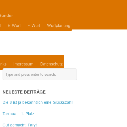
Wunder
f
E-Wurf
F-Wurf
Wurfplanung
inks
Impressum
Datenschutz
NEUESTE BEITRÄGE
Die 8 ist ja bekanntlich eine Glückszahl!
Tarraaa – 1. Platz
Gut gemacht, Fary!