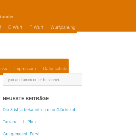
Wunder
f
E-Wurf
F-Wurf
Wurfplanung
inks
Impressum
Datenschutz
NEUESTE BEITRÄGE
Die 8 ist ja bekanntlich eine Glückszahl!
Tarraaa – 1. Platz
Gut gemacht, Fary!