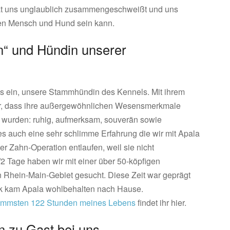
hat uns unglaublich zusammengeschweißt und uns
hen Mensch und Hund sein kann.
n“ und Hündin unserer
s ein, unsere Stammhündin des Kennels. Mit ihrem
ar, dass ihre außergewöhnlichen Wesensmerkmale
 wurden: ruhig, aufmerksam, souverän sowie
es auch eine sehr schlimme Erfahrung die wir mit Apala
ner Zahn-Operation entlaufen, weil sie nicht
/2 Tage haben wir mit einer über 50-köpfigen
 Rhein-Main-Gebiet gesucht. Diese Zeit war geprägt
k kam Apala wohlbehalten nach Hause.
immsten 122 Stunden meines Lebens
findet ihr hier.
 zu Gast bei uns