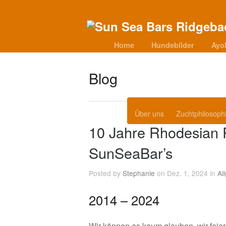
Home
Hundebilder
Ayo
Blog
Über uns
Zuchtphilosoph
10 Jahre Rhodesian 
SunSeaBar’s
Posted by
Stephanie
on Dez. 1, 2024 in
Al
2014 – 2024
Wir können es kaum glauben, wir feie