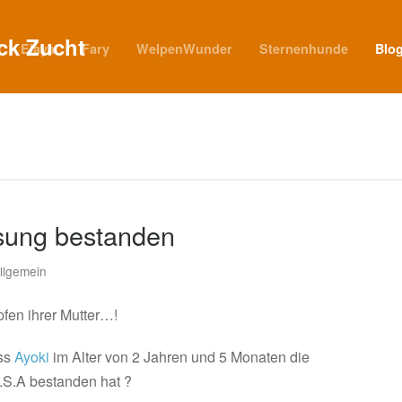
Elaya
Fary
WelpenWunder
Sternenhunde
Blo
ssung bestanden
llgemein
pfen ihrer Mutter…!
ass
Ayoki
im Alter von 2 Jahren und 5 Monaten die
.S.A bestanden hat ?