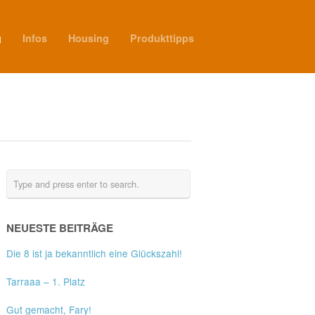
g
Infos
Housing
Produkttipps
NEUESTE BEITRÄGE
Die 8 ist ja bekanntlich eine Glückszahl!
Tarraaa – 1. Platz
Gut gemacht, Fary!