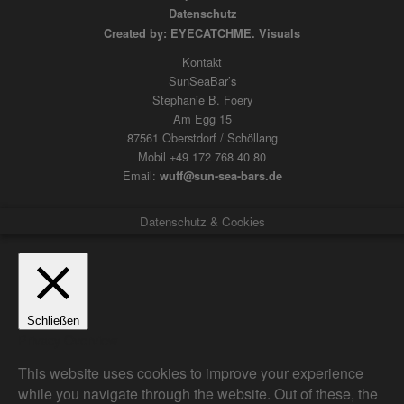
Datenschutz
Created by: EYECATCHME. Visuals
Kontakt
SunSeaBar’s
Stephanie B. Foery
Am Egg 15
87561 Oberstdorf / Schöllang
Mobil +49 172 768 40 80
Email:
wuff@sun-sea-bars.de
Datenschutz & Cookies
Schließen
Privacy Overview
This website uses cookies to improve your experience
while you navigate through the website. Out of these, the