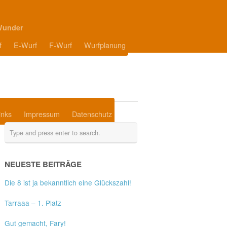
Wunder
f
E-Wurf
F-Wurf
Wurfplanung
inks
Impressum
Datenschutz
NEUESTE BEITRÄGE
Die 8 ist ja bekanntlich eine Glückszahl!
Tarraaa – 1. Platz
Gut gemacht, Fary!