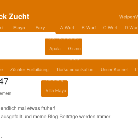
Welpen
A-Wurf
B-Wurf
C-Wurf
D-Wur
ki
Elaya
Fary
Sternenhunde
Apala
Gismo
Blog
Infos
ie
Züchter-Fortbildung
Tierkommunikation
Unser Kennel
L
47
Housing
Villa Elaya
Produkttipps
gemein
endlich mal etwas früher!
n ausgefüllt und meine Blog-Beiträge werden immer