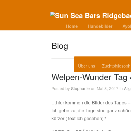
Home
Hundebilder
Ayo
Blog
Über uns
Zuchtphilosoph
Welpen-Wunder Tag 
Posted by
Stephanie
on Mai 8, 2017 in
All
…hier kommen die Bilder des Tages – 
Ich gebe zu, die Tage sind ganz schö
kürzer ( textlich gesehen)?