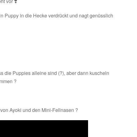
 vor ❣️
in Puppy in die Hecke verdrückt und nagt genüsslich
ass die Puppies alleine sind (?), aber dann kuscheln
ammen ?
von Ayoki und den Mini-Fellnasen ?