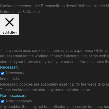
Cookies erleichtern die Bereitstellung dieser Website. Mit de
Datenschutz & Cookies
Schließen
Privacy Overview
This website uses cookies to improve your experience while you
are essential for the working of basic functionalities of the we
stored in your browser only with your consent. You also have th
Necessary
Necessary
immer aktiv
Necessary cookies are absolutely essential for the website to fu
These cookies do not store any personal information.
Non-necessary
Non-necessary
Any cookies that may not be particularly necessary for the websi