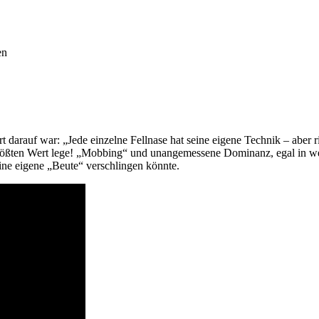
en
darauf war: „Jede einzelne Fellnase hat seine eigene Technik – aber ric
größten Wert lege! „Mobbing“ und unangemessene Dominanz, egal in wel
eine eigene „Beute“ verschlingen könnte.