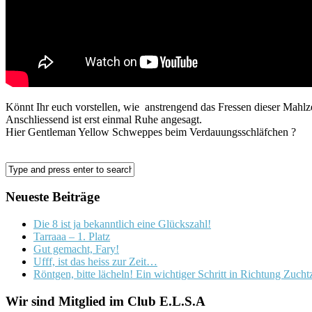
Könnt Ihr euch vorstellen, wie anstrengend das Fressen dieser Mahlzei
Anschliessend ist erst einmal Ruhe angesagt.
Hier Gentleman Yellow Schweppes beim Verdauungsschläfchen ?
Neueste Beiträge
Die 8 ist ja bekanntlich eine Glückszahl!
Tarraaa – 1. Platz
Gut gemacht, Fary!
Ufff, ist das heiss zur Zeit…
Röntgen, bitte lächeln! Ein wichtiger Schritt in Richtung Zuch
Wir sind Mitglied im Club E.L.S.A