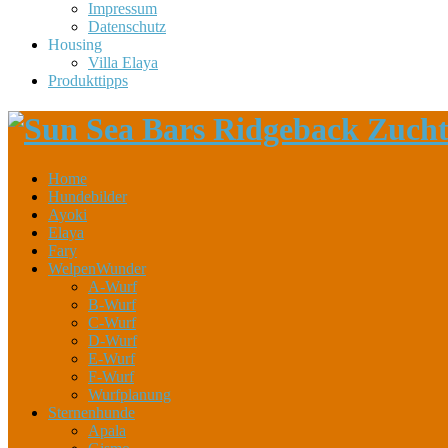
Impressum
Datenschutz
Housing
Villa Elaya
Produkttipps
Home
Hundebilder
Ayoki
Elaya
Fary
WelpenWunder
A-Wurf
B-Wurf
C-Wurf
D-Wurf
E-Wurf
F-Wurf
Wurfplanung
Sternenhunde
Apala