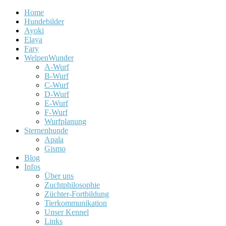
Home
Hundebilder
Ayoki
Elaya
Fary
WelpenWunder
A-Wurf
B-Wurf
C-Wurf
D-Wurf
E-Wurf
F-Wurf
Wurfplanung
Sternenhunde
Apala
Gismo
Blog
Infos
Über uns
Zuchtphilosophie
Züchter-Fortbildung
Tierkommunikation
Unser Kennel
Links