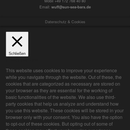
Mobil +49 172 768 40 80
Email:
wuff@sun-sea-bars.de
Datenschutz & Cookies
Schließen
Privacy Overview
This website uses cookies to improve your experience
while you navigate through the website. Out of these, the
cookies that are categorized as necessary are stored on
your browser as they are essential for the working of
basic functionalities of the website. We also use third-
party cookies that help us analyze and understand how
you use this website. These cookies will be stored in your
browser only with your consent. You also have the option
to opt-out of these cookies. But opting out of some of