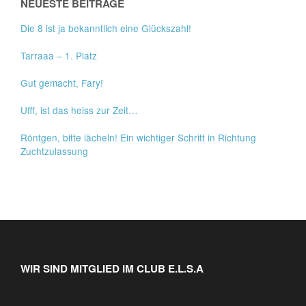
NEUESTE BEITRÄGE
Die 8 ist ja bekanntlich eine Glückszahl!
Tarraaa – 1. Platz
Gut gemacht, Fary!
Ufff, ist das heiss zur Zeit…
Röntgen, bitte lächeln! Ein wichtiger Schritt in Richtung
Zuchtzulassung
WIR SIND MITGLIED IM CLUB E.L.S.A