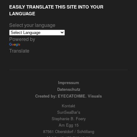
EASILY TRANSLATE THIS SITE INTO YOUR
LANGUAGE
Select your language
Powered by
Translate
Impressum
Datenschutz
Created by: EYECATCHME. Visuals
Kontakt
SunSeaBar’s
Stephanie B. Foery
Am Egg 15
87561 Oberstdorf / Schöllang