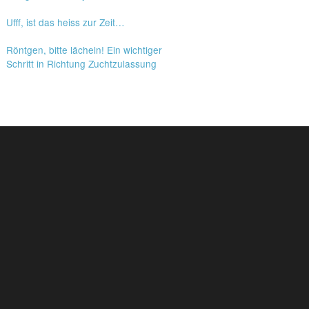
Ufff, ist das heiss zur Zeit…
Röntgen, bitte lächeln! Ein wichtiger
Schritt in Richtung Zuchtzulassung