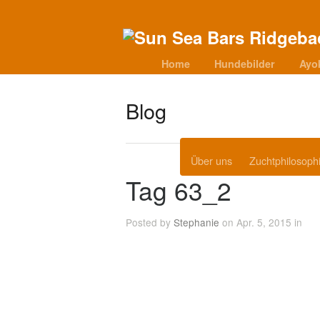
Home
Hundebilder
Ayo
Blog
Über uns
Zuchtphilosoph
Tag 63_2
Posted by
Stephanie
on Apr. 5, 2015 in