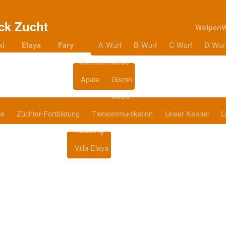
Welpen
A-Wurf
B-Wurf
C-Wurf
D-Wur
ki
Elaya
Fary
Sternenhunde
Apala
Gismo
Blog
Infos
ie
Züchter-Fortbildung
Tierkommunikation
Unser Kennel
L
Housing
Villa Elaya
Produkttipps