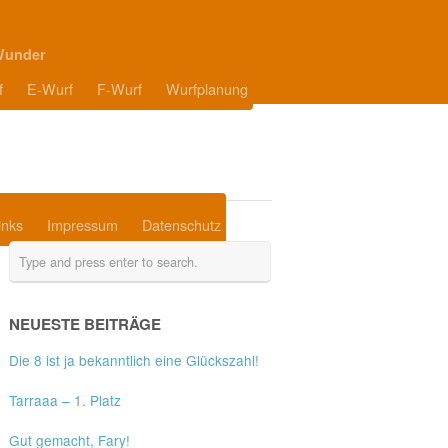
Wunder
f
E-Wurf
F-Wurf
Wurfplanung
inks
Impressum
Datenschutz
NEUESTE BEITRÄGE
Die 8 ist ja bekanntlich eine Glückszahl!
Tarraaa – 1. Platz
Gut gemacht, Fary!